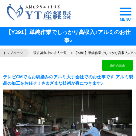
【Y391】単純作業でしっかり高収入♪アルミのお仕
事♪
トップページ
現在募集中の求人一覧
【Y391】単純作業でしっかり高収入♪ア
条件の変更
テレビCMでもお馴染みのアルミ大手会社でのお仕事です アルミ製
品の加工をお任せ！さまざまな技術が身につきます♪