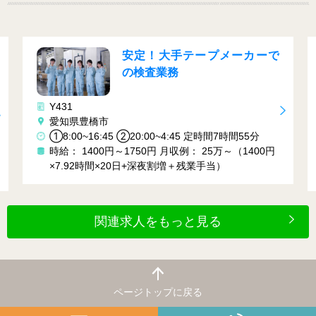
安定！大手テープメーカーで
の検査業務
Y431
Y161
愛知県豊橋市
岡崎
①8:00~16:45 ②20:00~4:45 定時間7時間55分
①７
時給： 1400円～1750円
月収例： 25万～（1400円
０ 
×7.92時間×20日+深夜割増＋残業手当）
時給：
ｈ×
関連求人をもっと見る
ページトップに戻る