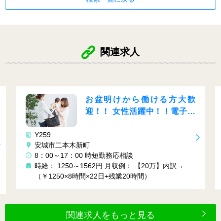
関連求人
盆明けから働ける方大歓
急募！！
！ 女性活躍中！！電子部
◎夜勤専
倉庫内作業♬
Y283
愛知県豊橋市
短勤務応相談
16:30～翌1:20 （実働7時
円
月収例： 【20万】内訳→
時給： 1400円～2100円
月収
2日+残業20時間）
（1400円×7.83時間×20日
関連求人をもっと見る