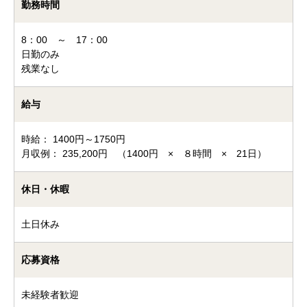
勤務時間
8：00 ～ 17：00
日勤のみ
残業なし
給与
時給： 1400円～1750円
月収例： 235,200円 （1400円 × ８時間 × 21日）
休日・休暇
土日休み
応募資格
未経験者歓迎