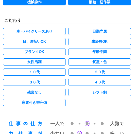
機械操作
梱包・軽作業
こだわり
車・バイクリースあり
日勤専属
日、週払いOK
未経験OK
ブランクOK
年齢不問
女性活躍
髪型・色
１０代
２０代
３０代
４０代
残業なし
シフト制
家電付き寮完備