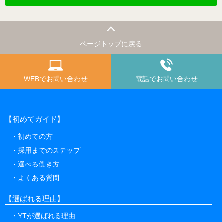
ページトップに戻る
WEBでお問い合わせ
電話でお問い合わせ
【初めてガイド】
初めての方
採用までのステップ
選べる働き方
よくある質問
【選ばれる理由】
YTが選ばれる理由