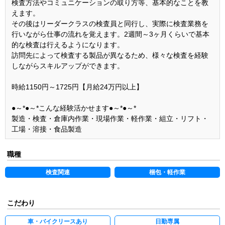
検査方法やコミュニケーションの取り方等、基本的なことを教
えます。
その後はリーダークラスの検査員と同行し、実際に検査業務を
行いながら仕事の流れを覚えます。2週間～3ヶ月くらいで基本
的な検査は行えるようになります。
訪問先によって検査する製品が異なるため、様々な検査を経験
しながらスキルアップができます。
時給1150円～1725円【月給24万円以上】
●～*●～*こんな経験活かせます●～*●～*
製造・検査・倉庫内作業・現場作業・軽作業・組立・リフト・
工場・溶接・食品製造
職種
検査関連
梱包・軽作業
こだわり
車・バイクリースあり
日勤専属