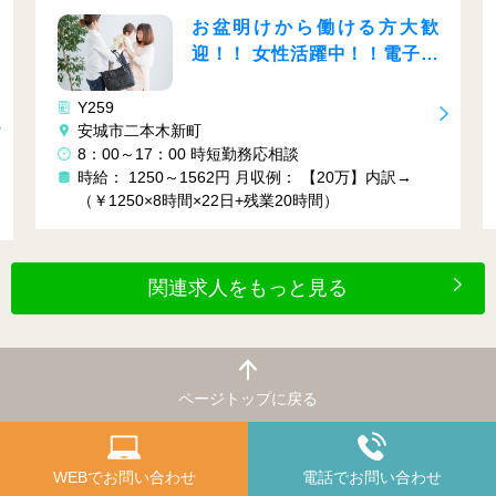
る方大歓
急募！！女性大活躍◎軽作
！電子部
◎夜勤専属◎残業少なめ
Y283
愛知県豊橋市
16:30～翌1:20 （実働7時間40分） ★夜勤専属
内訳→
時給： 1400円～2100円
月収例： 22万円～26万
（1400円×7.83時間×20日+深夜割増）
関連求人をもっと見る
ページトップに戻る
WEBでお問い合わせ
電話でお問い合わせ