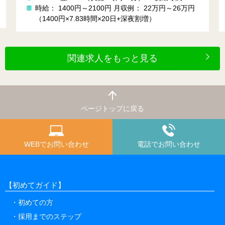
時
時給： 1400円～2100円
月収例： 22万円～26万円
×
（1400円×7.83時間×20日+深夜割増）
関連求人をもっと見る
ページトップに戻る
WEBでお問い合わせ
電話でお問い合わせ
【初めてガイド】
初めての方
採用までのステップ