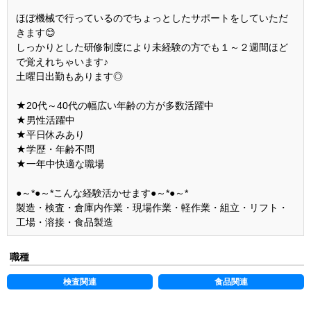
ほぼ機械で行っているのでちょっとしたサポートをしていただ
きます😊
しっかりとした研修制度により未経験の方でも１～２週間ほど
で覚えれちゃいます♪
土曜日出勤もあります◎
★20代～40代の幅広い年齢の方が多数活躍中
★男性活躍中
★平日休みあり
★学歴・年齢不問
★一年中快適な職場
●～*●～*こんな経験活かせます●～*●～*
製造・検査・倉庫内作業・現場作業・軽作業・組立・リフト・
工場・溶接・食品製造
職種
検査関連
食品関連