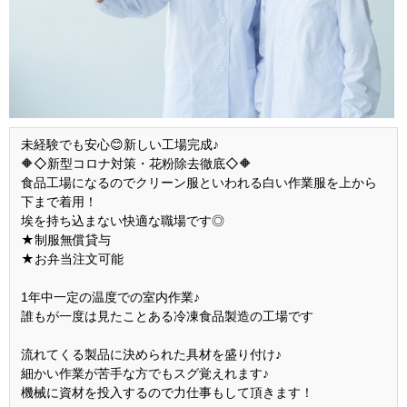
未経験でも安心😊新しい工場完成♪
🔶◇新型コロナ対策・花粉除去徹底◇🔶
食品工場になるのでクリーン服といわれる白い作業服を上から
下まで着用！
埃を持ち込まない快適な職場です◎
★制服無償貸与
★お弁当注文可能
1年中一定の温度での室内作業♪
誰もが一度は見たことある冷凍食品製造の工場です
流れてくる製品に決められた具材を盛り付け♪
細かい作業が苦手な方でもスグ覚えれます♪
機械に資材を投入するので力仕事もして頂きます！