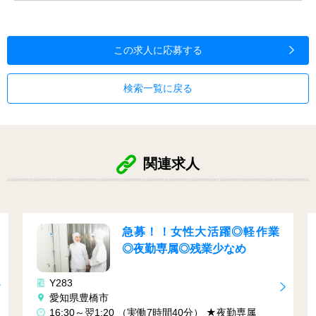
この求人に応募する
検索一覧に戻る
関連求人
急募！！女性大活躍◎軽作業
◎夜勤専属◎残業少なめ
Y
Y283
愛知県豊橋市
①
16:30～翌1:20 （実働7時間40分） ★夜勤専属