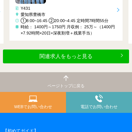
ク作業♬
Y161
岡崎市
:00~4:45 定時間7時間55分
①７：００～１５：００ ②
0円
月収例： 25万～（1400円
０ ③2３：００～７：００ 
深夜割増＋残業手当）
時給： 1400円
月収例： 27万
ｈ×22日＋残業＋深夜)
関連求人をもっと見る
ページトップに戻る
WEBでお問い合わせ
電話でお問い合わせ