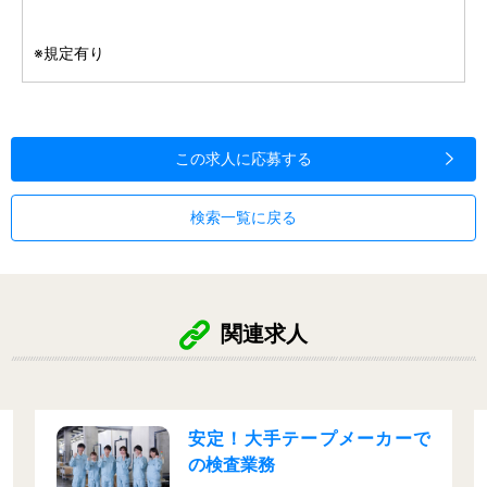
※規定有り
この求人に応募する
検索一覧に戻る
関連求人
！大手テープメーカーで
資格取得
査業務
勝ち！繊