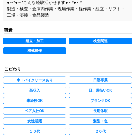
●～*●～*こんな経験活かせます●～*●～*
製造・検査・倉庫内作業・現場作業・軽作業・組立・リフト・
工場・溶接・食品製造
職種
組立・加工
検査関連
機械操作
こだわり
車・バイクリースあり
日勤専属
高収入
日、週払いOK
未経験OK
ブランクOK
ペア入社OK
長期休暇
女性活躍
髪型・色
１０代
２０代