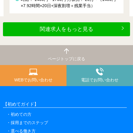
0日+深夜割増＋残業手当）
時給： 1400円
月収例： 
ｈ×22日＋残業＋深夜)
関連求人をもっと見る
ページトップに戻る
WEBでお問い合わせ
電話でお問い合わせ
【初めてガイド】
初めての方
採用までのステップ