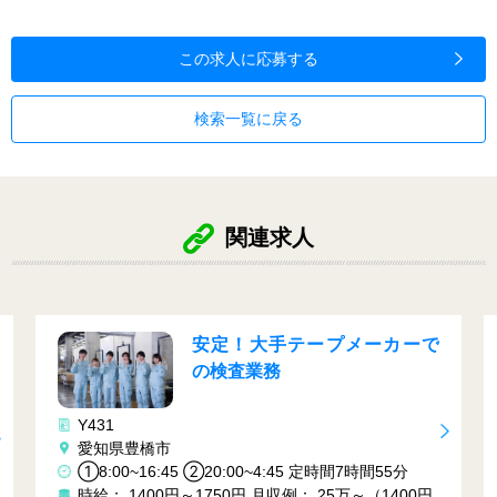
この求人に応募する
検索一覧に戻る
関連求人
安定！大手テープメーカーで
資格
の検査業務
勝ち
ク作業
Y161
岡崎市
②20:00~4:45 定時間7時間55分
①７：００～１５：００
1750円
月収例： 25万～（1400円
０ ③2３：００～７：０