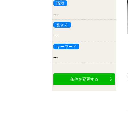
職種
---
働き方
---
キーワード
---
条件を変更する