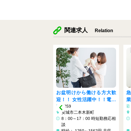
関連求人
Relation
明けから働ける方大歓
急募！！女性大活躍◎軽作
！ 女性活躍中！！電子
業◎夜勤専属◎残業少なめ
9
Y283
の倉庫内作業♬
城市二本木新町
愛知県豊橋市
00～17：00 時短勤務応相
16:30～翌1:20 （実働7時間4
0分） ★夜勤専属
： 1250～1562円
月収
時給： 1400円～2100円
月収