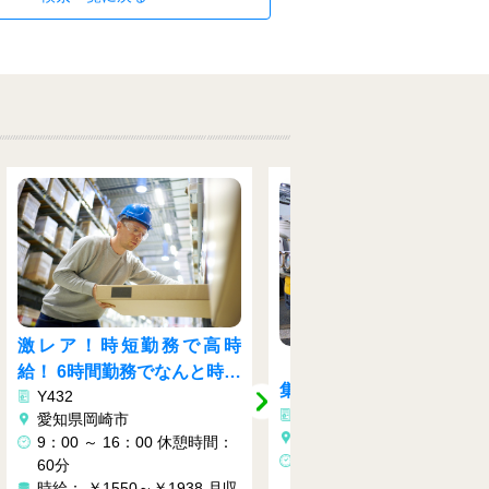
お持ちの資格が活かせま
【フォークリフト作業員募
★☆大手物流会社でのリ
集！】資格をお持ちの方今
Y105
ト入出庫作業♬
Y287
がチャンス♪
愛知県豊田市
愛知県豊田市
①7：00～16：00 昼専
①8：00～17：00 / 18：0
②8：00～18：00 昼専
0～翌3：00 (8ｈ勤務/60分