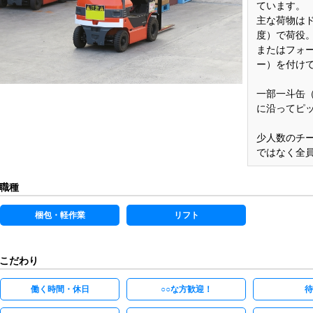
ています。
主な荷物は
度）で荷役
またはフォ
ー）を付け
一部一斗缶（
に沿ってピ
少人数のチ
ではなく全
職種
梱包・軽作業
リフト
こだわり
働く時間・休日
○○な方歓迎！
待