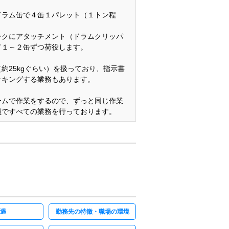
ドラム缶で４缶１パレット（１トン程
。
ークにアタッチメント（ドラムクリッパ
て１～２缶ずつ荷役します。
約25kgぐらい）を扱っており、指示書
ッキングする業務もあります。
ームで作業をするので、ずっと同じ作業
員ですべての業務を行っております。
遇
勤務先の特徴・職場の環境