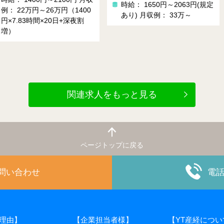
時給： 1650円～2063円(規定
例： 19万円（1550円×6時間
あり)
月収例： 33万～
×20日＋残業手当）
関連求人をもっと見る
ページトップに戻る
お問い合わせ
電
理由】
【企業担当者様】
【YT産経につい