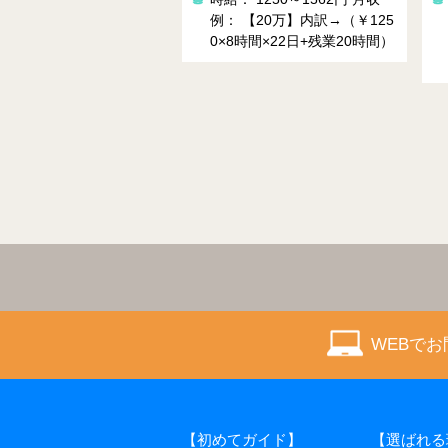
 【20万】内訳→（￥125
例： 22万円～26万円（1400
8時間×22日+残業20時間）
円×7.83時間×20日+深夜割
増）
WEBで
【初めてガイド】
【選ばれる