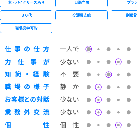
車・バイクリースあり
日勤専属
ブラン
３０代
交通費支給
制服貸
職場見学可能