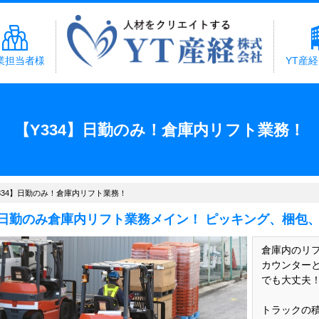
業担当者様
YT産
【Y334】日勤のみ！倉庫内リフト業務！
334】日勤のみ！倉庫内リフト業務！
日勤のみ倉庫内リフト業務メイン！ ピッキング、梱包、
倉庫内のリ
カウンター
でも大丈夫
トラックの