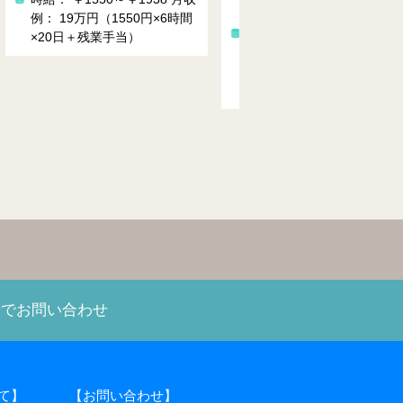
③8：00～17：00 / 20
休憩)
0～5：00
時給： ￥1400～￥1813
月収
時給： 1450円～1813円
月
例： 【30万円】内訳→（￥1
例： 27万⇒内訳（出勤22
400×8時間×22日+残業30時間
＋残業20時間＋深夜手当）
＋深夜手当）
話でお問い合わせ
て】
【お問い合わせ】