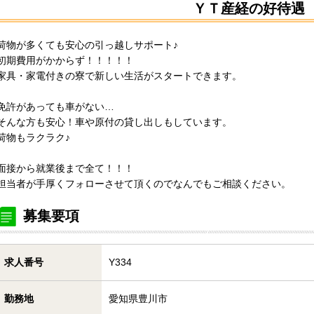
ＹＴ産経の好待遇
荷物が多くても安心の引っ越しサポート♪
初期費用がかからず！！！！！
家具・家電付きの寮で新しい生活がスタートできます。
免許があっても車がない…
そんな方も安心！車や原付の貸し出しもしています。
荷物もラクラク♪
面接から就業後まで全て！！！
担当者が手厚くフォローさせて頂くのでなんでもご相談ください。
募集要項
求人番号
Y334
勤務地
愛知県豊川市