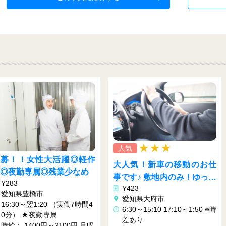
人気
激レア！時短勤務で高時
大人気！新車の移動のお仕
給！ 6時間勤務でなんと時給
事です♪ 敷地内のみ！ゆっく
Y432
１５５０円！
Y423
り運転でOKです♪
愛知県岡崎市
愛知県大府市
9：00 ～ 16：00 休憩時間：
6:30～15:10 17:10～1:50 ※時
60分
差あり
時給： ￥1550～￥1938
月収