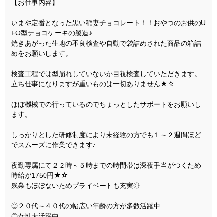
【お仕事内容】
いまや定番となった黒い稲妻チョコレート！！おやつのお供のU
FO型チョコケーキの製造♪
焼きあがった生地の不良検査や自動で袋詰めされた商品の箱詰
めをお願いします。
検査工程では型崩れしていないか目視検査していただきます。
立ち仕事になりますが重いものは一切ありません★☆
ほぼ機械での行っているのでちょっとしたサポートをお願いし
ます。
しっかりとした研修制度により未経験の方でも１～２週間ほど
でスムーズに作業できます♪
夜勤専属にて２２時～５時までの時間帯は深夜手当がつくため
時給が1750円★☆
残業もほぼないためプライベートも充実◎
◎２０代～４０代の幅広い年齢の方が多数活躍中
◎女性大活躍中