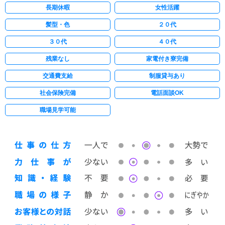
長期休暇
女性活躍
髪型・色
２０代
３０代
４０代
残業なし
家電付き寮完備
交通費支給
制服貸与あり
社会保険完備
電話面談OK
職場見学可能