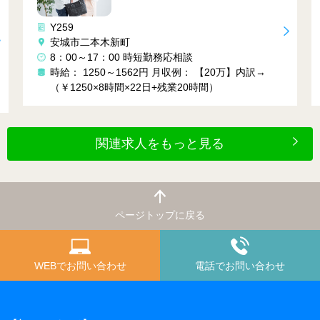
Y283
愛知県豊橋市
16:30～翌1:20 （実働7時間40分） ★夜勤専属
】内訳→
時給： 1400円～2100円
月収例： 22万円～26
（1400円×7.83時間×20日+深夜割増）
関連求人をもっと見る
ページトップに戻る
WEBでお問い合わせ
電話でお問い合わせ