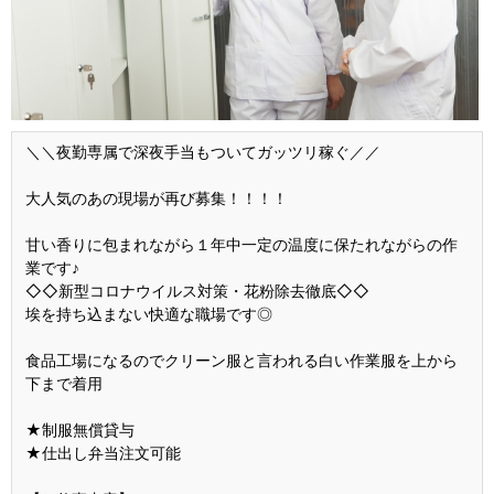
＼＼夜勤専属で深夜手当もついてガッツリ稼ぐ／／
大人気のあの現場が再び募集！！！！
甘い香りに包まれながら１年中一定の温度に保たれながらの作
業です♪
◇◇新型コロナウイルス対策・花粉除去徹底◇◇
埃を持ち込まない快適な職場です◎
食品工場になるのでクリーン服と言われる白い作業服を上から
下まで着用
★制服無償貸与
★仕出し弁当注文可能