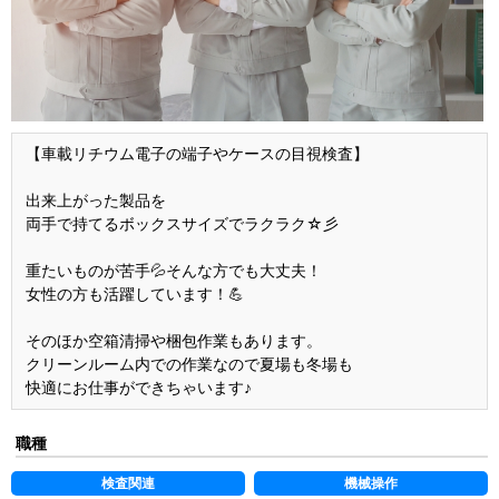
【車載リチウム電子の端子やケースの目視検査】
出来上がった製品を
両手で持てるボックスサイズでラクラク☆彡
重たいものが苦手💦そんな方でも大丈夫！
女性の方も活躍しています！💪
そのほか空箱清掃や梱包作業もあります。
クリーンルーム内での作業なので夏場も冬場も
快適にお仕事ができちゃいます♪
職種
検査関連
機械操作