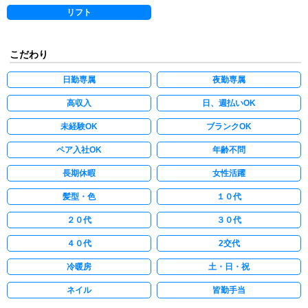
リフト
こだわり
日勤専属
夜勤専属
高収入
日、週払いOK
未経験OK
ブランクOK
ペア入社OK
年齢不問
長期休暇
女性活躍
髪型・色
１０代
２０代
３０代
４０代
2交代
冷暖房
土・日・祝
ネイル
皆勤手当