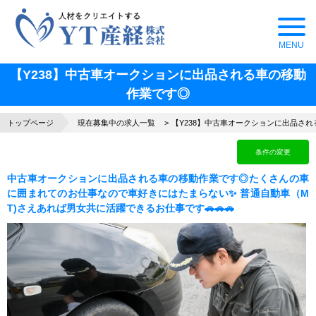
【Y238】中古車オークションに出品される車の移動
作業です◎
トップページ
現在募集中の求人一覧
【Y238】中古車オークションに出品さ
条件の変更
中古車オークションに出品される車の移動作業です◎たくさんの車
に囲まれてのお仕事なので車好きにはたまらない✨ 普通自動車（M
T)さえあれば男女共に活躍できるお仕事です🚗🚗🚗