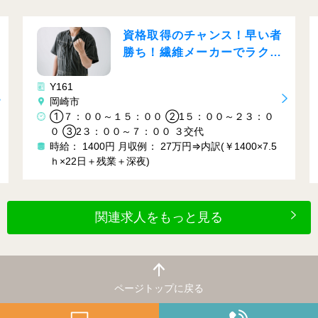
資格取得のチャンス！早い者
勝ち！繊維メーカーでラクラ
ク作業♬
Y161
岡崎市
①７：００～１５：００ ②1５：００～２３：０
０ ③2３：００～７：００ ３交代
時給： 1400円
月収例： 27万円⇒内訳(￥1400×7.5
ｈ×22日＋残業＋深夜)
関連求人をもっと見る
ページトップに戻る