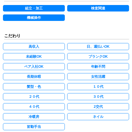
組立・加工
検査関連
機械操作
こだわり
高収入
日、週払いOK
未経験OK
ブランクOK
ペア入社OK
年齢不問
長期休暇
女性活躍
髪型・色
１０代
２０代
３０代
４０代
2交代
冷暖房
ネイル
皆勤手当