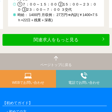
愛知県田
７：００～１５：００ ②1５：００～２３：０
２交代 8：
 ③2３：００～７：００ ３交代
8：30～
給： 1400円
月収例： 27万円⇒内訳(￥1400×7.5
時給： 2
×22日＋残業＋深夜)
以上可能
関連求人をもっと見る
ページトップに戻る
WEBでお問い合わせ
電話でお問い合わせ
【初めてガイド】
初めての方