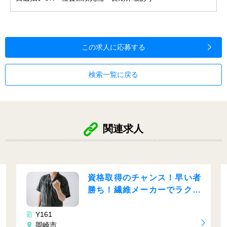
この求人に応募する
検索一覧に戻る
関連求人
資格取得のチャンス！早い者
勝ち！繊維メーカーでラクラ
ク作業♬
61
Y420
崎市