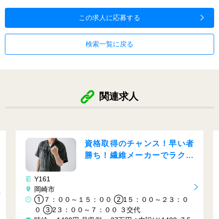
この求人に応募する
検索一覧に戻る
関連求人
資格取得のチャンス！早い者
勝ち！繊維メーカーでラクラ
ク作業♬
Y161
岡崎市
①７：００～１５：００ ②1５：００～２３：０
０ ③2３：００～７：００ ３交代