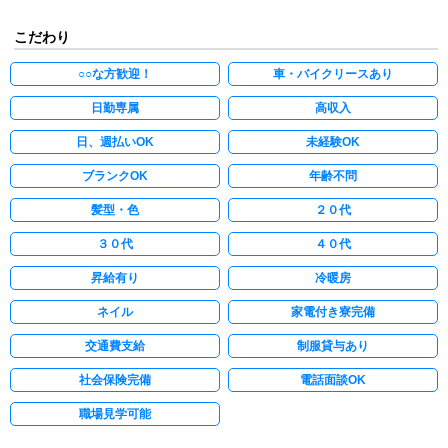
こだわり
○○な方歓迎！
車・バイクリースあり
日勤専属
高収入
日、週払いOK
未経験OK
ブランクOK
年齢不問
髪型・色
２０代
３０代
４０代
昇給有り
冷暖房
ネイル
家電付き寮完備
交通費支給
制服貸与あり
社会保険完備
電話面談OK
職場見学可能