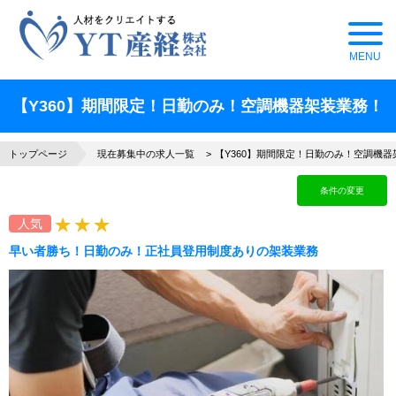
【Y360】期間限定！日勤のみ！空調機器架装業務！
トップページ
現在募集中の求人一覧
【Y360】期間限定！日勤のみ！空調機器
条件の変更
人気
早い者勝ち！日勤のみ！正社員登用制度ありの架装業務