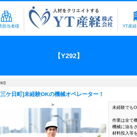
業担当者様
YT産
【Y292】
292】
[三ケ日町]未経験OKの機械オペレーター！
>
未経験でも
作業は全て
機械に油を
材料投入等