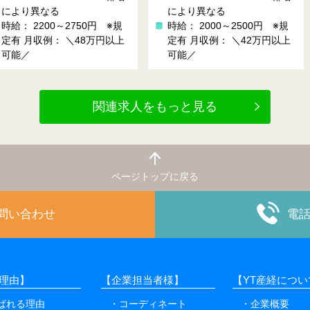
時給： 1450円～1813円
月
により異なる
例： 30万円以上可能（残業3
時給： 2000～2500円 ※規
0時間の場合）
定有
月収例： ＼42万円以上
可能／
関連求人をもっと見る
ページトップに戻る
お問い合わせ
電
理由】
【企業担当者様】
【YT産経につい
選ばれる理由
コーディネート
企業概要