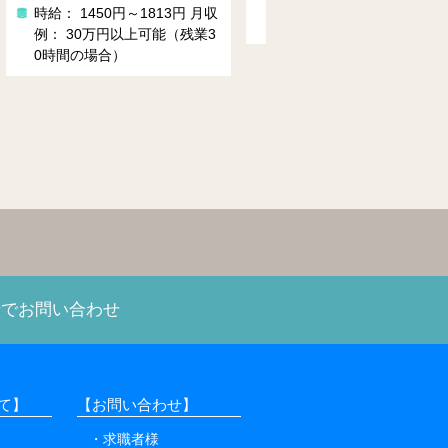
例： 25万⇒内訳（1400 × 8時
22日出勤の場合）
収
間 × 21日 ＋ 残業手当等）
話でお問い合わせ
て】
【お問い合わせ】
求職者様