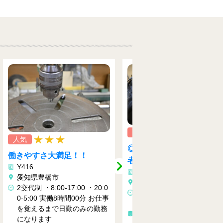
人気
◎金属板加工業務◎ 未経験
日勤のみ 農業系エ
者歓迎！資格保持者・経験
ア補助作業
Y408
者優遇♪ 資格を活かしてがっ
Y406
愛知県豊川市
つり高収入♪
愛知県豊橋市
8：30～17：15(8ｈ勤務/45分
8：30～17：30
事
休憩)
時給： 1500円
月収例：
時給： 1400円～1750円
月収
円以上可能（1500円×8