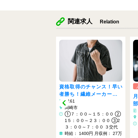
関連求人
Relation
人気
格取得のチャンス！早い
勝ち！繊維メーカーでラ
月給48万以上可能♪♪ 自動車
Y161
ラク作業♬
部品の組立♪加工♪部品供給♪
岡崎市
Y420
①７：００～１５：００ ②
愛知県田原市
1５：００～２３：００ ③2
２交代 8：30～17：20 22：0
３：００～７：００ ３交代
0～6：50 ３組2交代 8：30～
時給： 1400円
月収例： 27万
19：00 22：00～8：30 部署