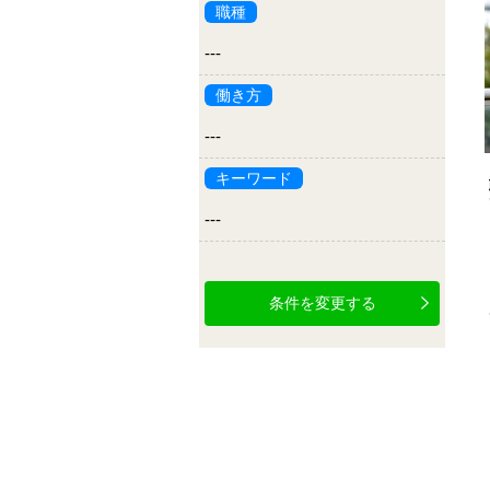
職種
---
働き方
---
キーワード
---
条件を変更する