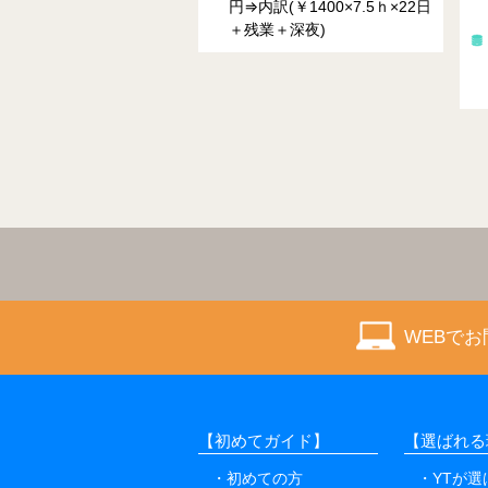
円⇒内訳(￥1400×7.5ｈ×22日
により異なる
＋残業＋深夜)
時給： 2200～2750円 ※規
定有
月収例： ＼48万円以上
可能／
WEBで
【初めてガイド】
【選ばれる
初めての方
YTが