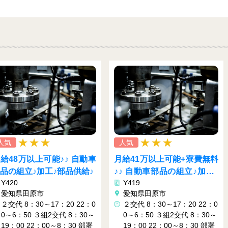
人気
人気
働きやすさ大満足！！
月給41万以上可能+寮費無料
Y416
♪♪ 自動車部品の組立♪加工♪
愛知県豊橋市
Y419
部品供給♪
2交代制 ・8:00-17:00 ・20:0
愛知県田原市
0-5:00 実働8時間00分 お仕
２交代 8：30～17：20 22：0
を覚えるまで日勤のみの勤務
0～6：50 ３組2交代 8：30～
になります
19：00 22：00～8：30 部署