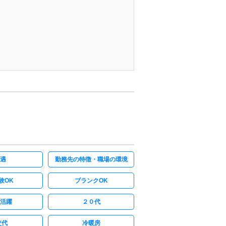
遇
勤務先の特徴・職場の環境
験OK
ブランクOK
活躍
２０代
交代
冷暖房