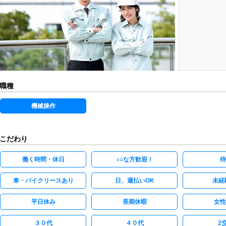
職種
機械操作
こだわり
働く時間・休日
○○な方歓迎！
待
車・バイクリースあり
日、週払いOK
未経
平日休み
長期休暇
女性
３０代
４０代
2