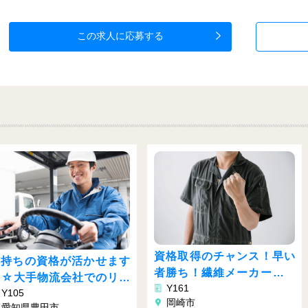
この求人に応募する
人気
資格取得のチャンス！早い
せます
者勝ち！繊維メーカーでラ
のリフ
月給48万以上可能
Y161
クラク作業♬
部品の組立♪加工♪
岡崎市