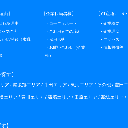
理由】
【企業担当者様】
【YT産経につい
選ばれる理由
コーディネート
企業概要
タッフの声
ご利用までの流れ
企業理念
合わせ/登録（求職
雇用形態
アクセス
お問い合わせ（企業
情報提供等
録
様）
を探す】
リア
尾張旭エリア
半田エリア
東海エリア
その他
豊田
橋エリア
豊川エリア
蒲郡エリア
田原エリア
新城エリア
探す】