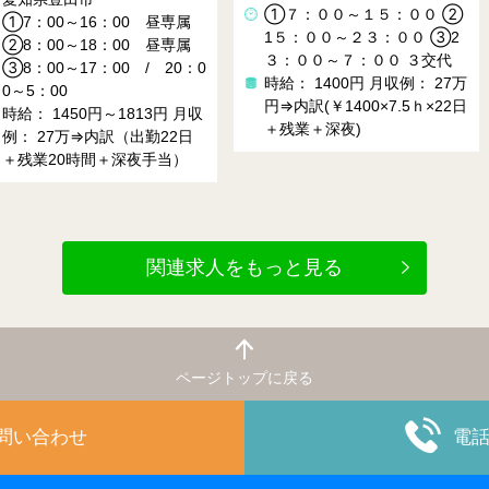
Y420
①７：００～１５：００ ②
昼専属
愛知県田原市
1５：００～２３：００ ③2
昼専属
２交代 8：30～17：
３：００～７：００ ３交代
20：0
0～6：50 ３組2交
時給： 1400円
月収例： 27万
19：00 22：00～
円⇒内訳(￥1400×7.5ｈ×22日
円
月収
により異なる
＋残業＋深夜)
22日
時給： 2200～27
当）
定有
月収例： ＼4
可能／
関連求人をもっと見る
ページトップに戻る
お問い合わせ
電