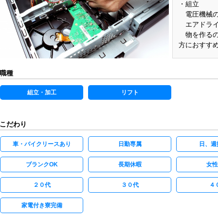
・組立
電圧機械の
エアドライ
物を作るの
方におすす
職種
組立・加工
リフト
こだわり
車・バイクリースあり
日勤専属
日、週
ブランクOK
長期休暇
女性
２０代
３０代
４
家電付き寮完備