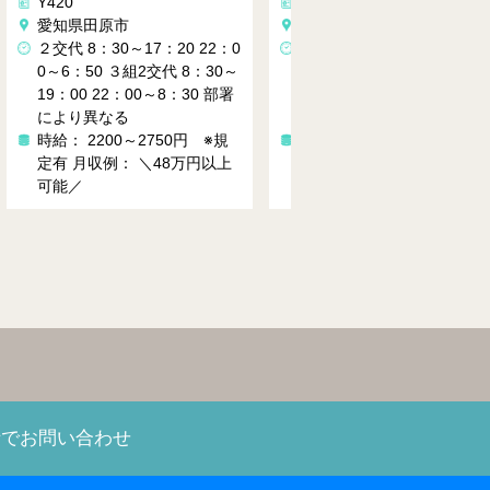
Y418
Y419
部品供給♪
愛知県豊橋市
愛知県田原市
8:00-17:0
20 22：0
２交代 8：30～17：20 22：0
間53分
代 8：30～
0～6：50 ３組2交代 8：30～
時給： 1400
8：30 部署
19：00 22：00～8：30 部署
例： 29万円
により異なる
0時間の場合
50円 ※規
時給： 2000～2500円 ※規
8万円以上
定有
月収例： ＼42万円以上
可能／
話でお問い合わせ