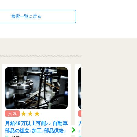
検索一覧に戻る
人気
人気
座りながら組
♪♪ 自動車
月給41万以上可能+寮費無料
いものなし！
部品供給♪
♪♪ 自動車部品の組立♪加工♪