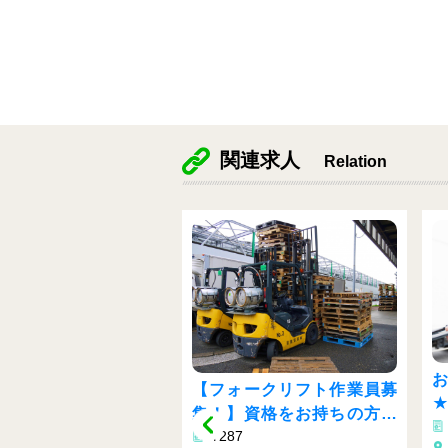
関連求人
Relation
カ
お持ちの資格が活か
【フォークリフト作業員募
0
★☆大手物流会社で
集！】資格をお持ちの方今
Y105
ト入出庫作業♬
Y287
がチャンス♪
愛知県豊田市