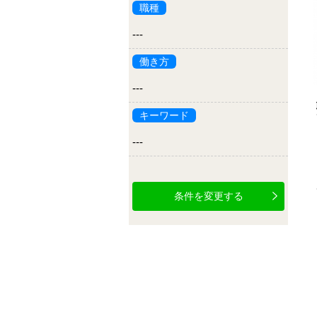
職種
---
働き方
---
キーワード
---
条件を変更する