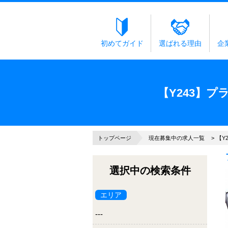
初めてガイド
選ばれる理由
企
【Y243】
トップページ
現在募集中の求人一覧
【Y
選択中の検索条件
エリア
---