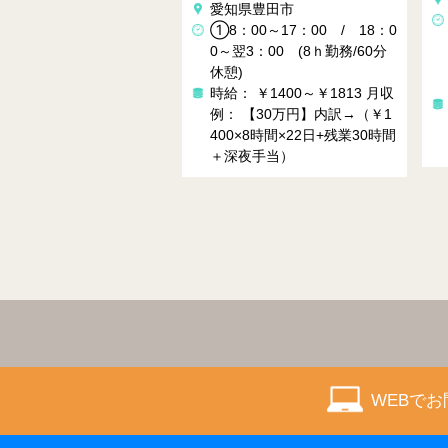
愛知県豊田市
①7：00～16：00 
①8：00～17：00 / 18：0
②8：00～18：00 
0～翌3：00 (8ｈ勤務/60分
③8：00～17：00 / 
休憩)
時
0～5：00
時給： ￥1400～￥1813
月収
0
時給： 1450円～1813
例： 【30万円】内訳→（￥1
）
例： 27万⇒内訳（出勤
400×8時間×22日+残業30時間
＋残業20時間＋深夜手
＋深夜手当）
WEBで