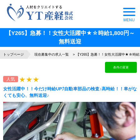
【Y265】急募！！女性大活躍中★☆時給1,800円～
無料送迎
トップページ
現在募集中の求人一覧
【Y265】急募！！女性大活躍中★☆時給1
条件の変更
人気
女性活躍中！！今だけ時給UP⤴自動車部品の検査♪高時給！！車がな
くても安心、無料送迎♪