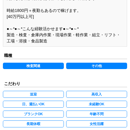
時給1800円＋夜勤もあるので稼げます。
[40万円以上可]
●～*●～*こんな経験活かせます●～*●～*
製造・検査・倉庫内作業・現場作業・軽作業・組立・リフト・
工場・溶接・食品製造
職種
検査関連
その他
こだわり
送迎
高収入
日、週払いOK
未経験OK
ブランクOK
年齢不問
長期休暇
女性活躍