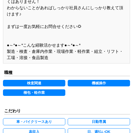
くはありません！
わからないことがあればしっかり社員さんにしっかり教えて頂
けます♪
まずは一度お気軽にお問合せください🌻
●～*●～*こんな経験活かせます●～*●～*
製造・検査・倉庫内作業・現場作業・軽作業・組立・リフト・
工場・溶接・食品製造
職種
検査関連
機械操作
梱包・軽作業
こだわり
車・バイクリースあり
日勤専属
高収入
日、週払いOK