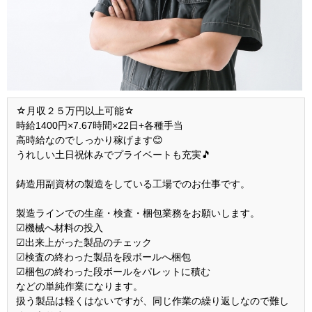
☆月収２５万円以上可能☆
時給1400円×7.67時間×22日+各種手当
高時給なのでしっかり稼げます😊
うれしい土日祝休みでプライベートも充実🎵
鋳造用副資材の製造をしている工場でのお仕事です。
製造ラインでの生産・検査・梱包業務をお願いします。
☑機械へ材料の投入
☑出来上がった製品のチェック
☑検査の終わった製品を段ボールへ梱包
☑梱包の終わった段ボールをパレットに積む
などの単純作業になります。
扱う製品は軽くはないですが、同じ作業の繰り返しなので難し