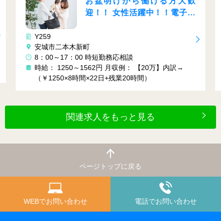
働ける方大歓
急募！！女性大活躍
躍中！！電子部
◎夜勤専属◎残業少な
♬
Y283
愛知県豊橋市
16:30～翌1:20 （実働7時間40分） ★夜
20万】内訳→
時給： 1400円～2100円
月収例： 22万円
間）
（1400円×7.83時間×20日+深夜割増）
関連求人をもっと見る
ページトップに戻る
WEBでお問い合わせ
電話でお問い合わせ