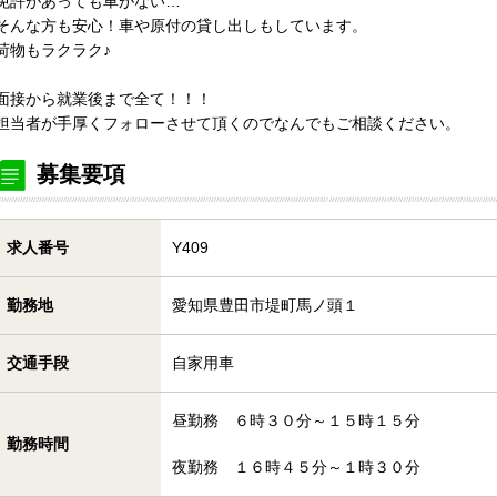
免許があっても車がない…
そんな方も安心！車や原付の貸し出しもしています。
荷物もラクラク♪
面接から就業後まで全て！！！
担当者が手厚くフォローさせて頂くのでなんでもご相談ください。
募集要項
求人番号
Y409
勤務地
愛知県豊田市堤町馬ノ頭１
交通手段
自家用車
昼勤務 ６時３０分～１５時１５分
勤務時間
夜勤務 １６時４５分～１時３０分