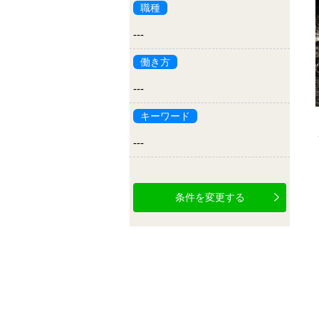
職種
---
働き方
---
キーワード
---
条件を変更する