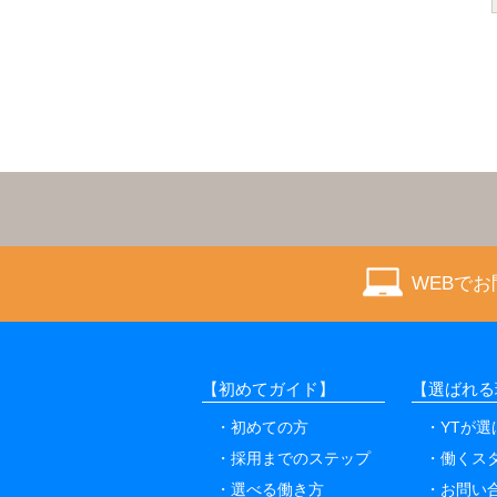
WEBで
【初めてガイド】
【選ばれる
初めての方
YTが
採用までのステップ
働くス
選べる働き方
お問い