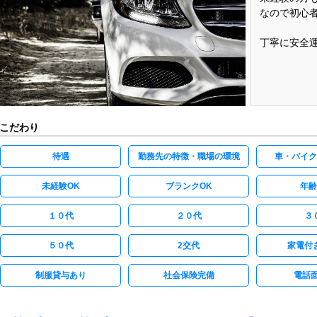
なので初心
丁寧に安全
こだわり
待遇
勤務先の特徴・職場の環境
車・バイク
未経験OK
ブランクOK
年齢
１０代
２０代
３
５０代
2交代
家電付
制服貸与あり
社会保険完備
電話面