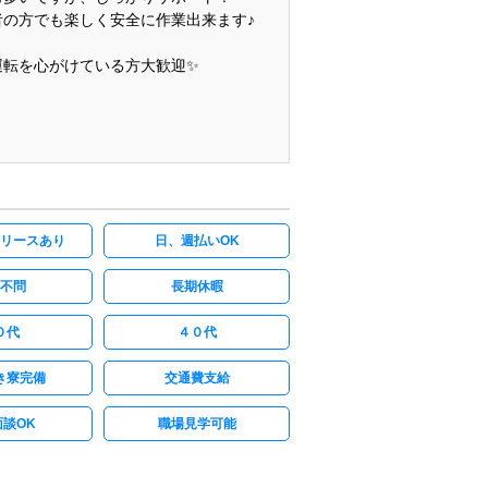
者の方でも楽しく安全に作業出来ます♪
運転を心がけている方大歓迎✨
リースあり
日、週払いOK
不問
長期休暇
０代
４０代
き寮完備
交通費支給
談OK
職場見学可能