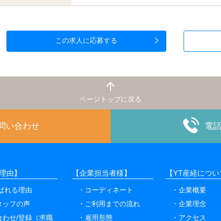
この求人に応募する
ページトップに戻る
お問い合わせ
電
理由】
【企業担当者様】
【YT産経につい
選ばれる理由
コーディネート
企業概要
タッフの声
ご利用までの流れ
企業理念
合わせ/登録（求職
雇用形態
アクセス