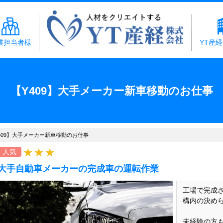
業担当者様
YT産
【Y409】大手メーカー新車移動のお仕事
409】大手メーカー新車移動のお仕事
人気
大手自動車メーカーの完成車の運転作業
工場で完成
構内の決め
未経験の方