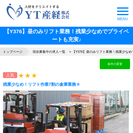
【Y376】昼のみリフト業務！残業少なめでプライベ
ートも充実♪
トップページ
現在募集中の求人一覧
【Y376】昼のみリフト業務！残業少なめ
条件の変更
人気
残業少なめ！リフト作業7割の倉庫業務☆