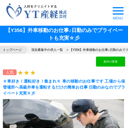
【Y356】外車移動のお仕事♪日勤のみでプライベー
トも充実☆彡
トップページ
現在募集中の求人一覧
【Y356】外車移動のお仕事♪日勤のみ
条件の変更
人気
☆車好き！運転好き！集まれ☆ 車の移動のお仕事です 工場から保
管場所へ高級外車を運転するだけの簡単お仕事 日勤のみなのでプラ
イベート充実☆彡