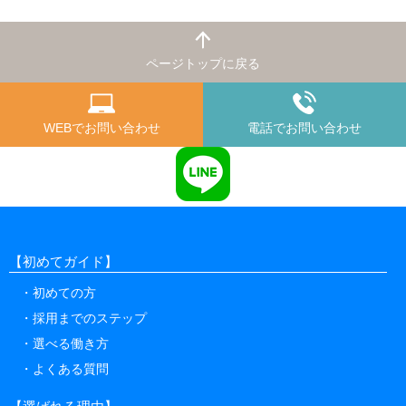
プライバシー情報のうち「履歴情報および特性情
報」とは、上記に定める「個人情報」以外のものを
いい、ご利用いただいたサービスやご購入いただい
ページトップに戻る
た商品、ご覧になったページや広告の履歴、ユーザ
ーが検索された検索キーワード、ご利用日時、ご利
用の方法、ご利用環境、郵便番号や性別、職業、年
WEBでお問い合わせ
電話でお問い合わせ
齢、ユーザーのIPアドレス、クッキー情報、位置情
報、端末の個体識別情報などを指します。
プライバシー情報の収集方法
当社は、ユーザーが利用登録をする際に氏名、生年
月日、住所、電話番号、メールアドレスなどの個人
情報をお尋ねすることがあります。また、ユーザー
【初めてガイド】
と提携先などとの間でなされたユーザーの個人情報
に関する情報を当社の提携先（情報提供元、広告配
初めての方
信先などを含みます。以下、｢提携先｣といいま
採用までのステップ
す。）などから収集することがあります。
選べる働き方
当社は、ユーザーについて、利用したサービスやソ
フトウエア、購入した商品、閲覧したページや広告
よくある質問
の履歴、検索した検索キーワード、利用日時、利用
方法、利用環境（携帯端末を通じてご利用の場合の