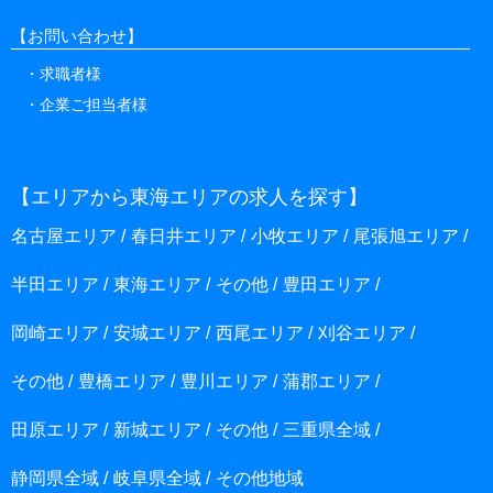
イトのご利用状況に関する統計分析を行うために使
用します。
【お問い合わせ】
個人情報の利用目的
求職者様
当社が個人情報を収集・利用する目的は、以下のとおりで
企業ご担当者様
す。
ユーザーに自分の登録情報の閲覧や修正、利用状況
の閲覧を行っていただくために、氏名、住所、連絡
【エリアから東海エリアの求人を探す】
先などの登録情報、利用されたサービスや購入され
た商品、およびそれらの代金などに関する情報を表
名古屋エリア
春日井エリア
小牧エリア
尾張旭エリア
示する目的
ユーザーにお知らせや連絡をするためにメールアド
半田エリア
東海エリア
その他
豊田エリア
レスを利用する場合やユーザーに商品を送付したり
必要に応じて連絡したりするため、氏名や住所など
岡崎エリア
安城エリア
西尾エリア
刈谷エリア
の連絡先情報を利用する目的
ユーザーの本人確認を行うために、氏名、生年月
その他
豊橋エリア
豊川エリア
蒲郡エリア
日、住所、電話番号、配達証明付き郵便の到達結果
などの情報を利用する目的
田原エリア
新城エリア
その他
三重県全域
ユーザーが簡便にデータを入力できるようにするた
静岡県全域
岐阜県全域
その他地域
めに、当社に登録されている情報を入力画面に表示