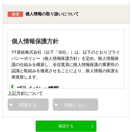
個人情報の取り扱いについて
必須
個人情報保護方針
YT産経株式会社（以下「当社」）は、以下のとおりプライ
バシーポリシー（個人情報保護方針）を定め、個人情報保
護の仕組みを構築し、全従業員に個人情報保護の重要性の
認識と取組みを徹底させることにより、個人情報の保護を
推進致します。
プライバシー情報
上記方針について
プライバシー情報のうち「個人情報」とは、個人情
報保護法にいう「個人情報」を指すものとし、生存
同意する
同意しない
する個人に関する情報であって、当該情報に含まれ
る氏名、生年月日、住所、電話番号、連絡先その他
の記述等により特定の個人を識別できる情報を指し
ます。