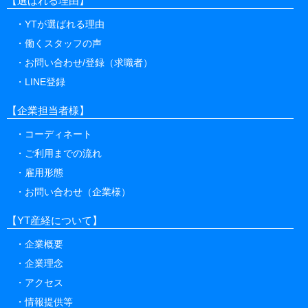
【選ばれる理由】
当該端末の通信状態、利用に際しての各種設定情報
YTが選ばれる理由
なども含みます）、IPアドレス、クッキー情報、位
置情報、端末の個体識別情報などの履歴情報および
働くスタッフの声
特性情報を、ユーザーが当社や提携先のサービスを
お問い合わせ/登録（求職者）
利用しまたはページを閲覧する際に収集します。
LINE登録
当社は、サイトの利用状況を把握するためにGoogle
Analyticsを利用しています。
【企業担当者様】
Google Analyticsは、クッキーを利用して利用者の
情報を収集します。Google Analyticsの利用規約及
コーディネート
びプライバシーポリシーに関する説明については、
ご利用までの流れ
Google Analyticsのサイトをご覧ください。なお、G
雇用形態
oogle Analyticsのサービス利用による損害について
は、当社は責任を負わないものとします。
お問い合わせ（企業様）
個人を特定しない形での統計情報や、お使いのコン
【YT産経について】
ピュータのハードウェアやソフトウェアについての
情報をお預かりすることもあります。この情報に
企業概要
は、IPアドレス、ドメイン名、アクセス時間、ブラ
企業理念
ウザの種類、そしてお客さまがどのWebサイトのリ
ンクから当サイトにアクセスしたか、などが含まれ
アクセス
ます。これらの情報は、サービスの質の向上や当サ
情報提供等