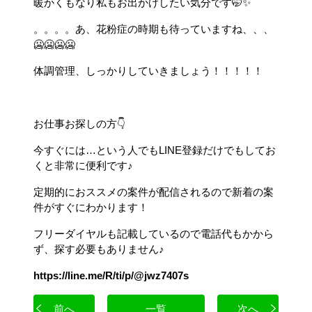
暖かくもなり私もお出かけしたい気分です🤭✨
。。。。あ、花粉症の時期も待っていますね、、、
🥶🥶🥶🥶
体調管理、しっかりしていきましょう！！！！！
お仕事お探しの方👇
今すぐには…という人でもLINE登録だけでもしてお
くと非常に便利です♪
定期的におススメの案件が配信されるので新着の案
件がすぐにわかります！
フリーダイヤルも記載しているので電話代もかから
ず、探す必要もありません♪
https://line.me/R/ti/p/@jwz7407s
前へ
一覧
次へ