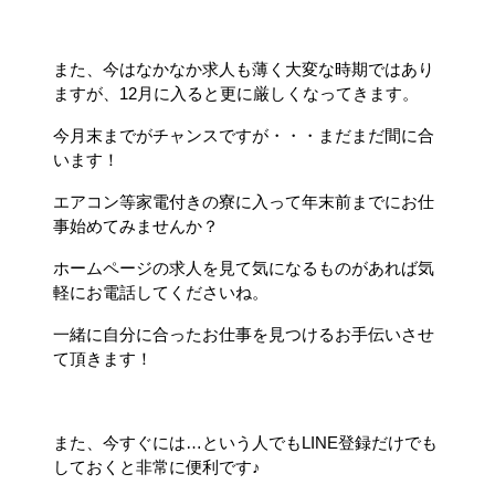
また、今はなかなか求人も薄く大変な時期ではあり
ますが、12月に入ると更に厳しくなってきます。
今月末までがチャンスですが・・・まだまだ間に合
います！
エアコン等家電付きの寮に入って年末前までにお仕
事始めてみませんか？
ホームページの求人を見て気になるものがあれば気
軽にお電話してくださいね。
一緒に自分に合ったお仕事を見つけるお手伝いさせ
て頂きます！
また、今すぐには…という人でもLINE登録だけでも
しておくと非常に便利です♪