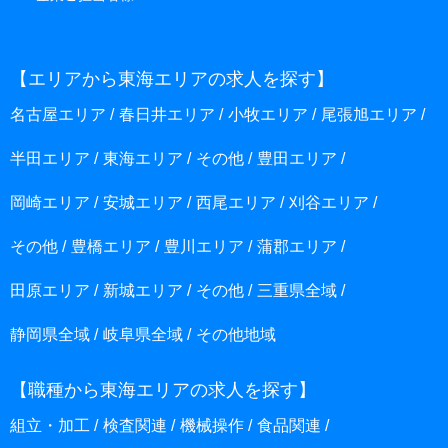
【エリアから東海エリアの求人を探す】
名古屋エリア
春日井エリア
小牧エリア
尾張旭エリア
半田エリア
東海エリア
その他
豊田エリア
岡崎エリア
安城エリア
西尾エリア
刈谷エリア
その他
豊橋エリア
豊川エリア
蒲郡エリア
田原エリア
新城エリア
その他
三重県全域
静岡県全域
岐阜県全域
その他地域
【職種から東海エリアの求人を探す】
組立・加工
検査関連
機械操作
食品関連