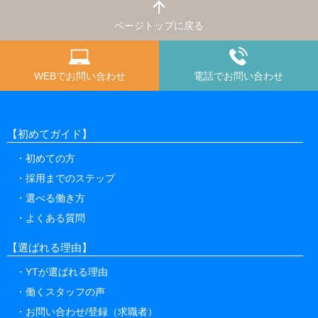
ページトップに戻る
WEBでお問い合わせ
電話でお問い合わせ
【初めてガイド】
初めての方
採用までのステップ
選べる働き方
よくある質問
【選ばれる理由】
YTが選ばれる理由
働くスタッフの声
お問い合わせ/登録（求職者）