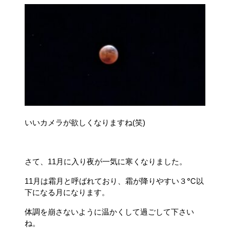
いいカメラが欲しくなりますね(笑)
さて、11月に入り夜が一気に寒くなりました。
11月は霜月と呼ばれており、霜が降りやすい３℃以
下になる月になります。
体調を崩さないように温かくして過ごして下さい
ね。