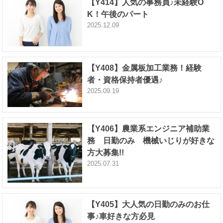
【Y414】人気の事務員♪未経験O
K！午後のパート
2025.12.09
【Y408】金属板加工業務！経験
者・資格保持者優遇♪
2025.09.19
【Y406】農業系エンジニア補助業
務 日勤のみ 機械いじりが好きな
方大募集!!
2025.07.31
【Y405】大人気の日勤のみのお仕
事♪車好きな方必見