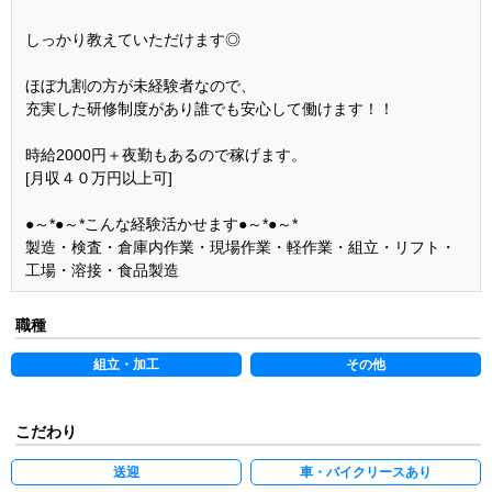
しっかり教えていただけます◎
ほぼ九割の方が未経験者なので、
充実した研修制度があり誰でも安心して働けます！！
時給2000円＋夜勤もあるので稼げます。
[月収４０万円以上可]
●～*●～*こんな経験活かせます●～*●～*
製造・検査・倉庫内作業・現場作業・軽作業・組立・リフト・
工場・溶接・食品製造
職種
組立・加工
その他
こだわり
送迎
車・バイクリースあり