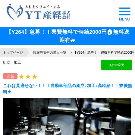
【Y264】急募！！寮費無料で時給2000円🏠無料送
迎有🚙
トップページ
現在募集中の求人一覧
【Y264】急募！！寮費無料で時給2000円
組立・加工
条件の変更
人気
これは見逃せない！！！自動車部品の組立♪加工♪高時給！！寮費無
料★