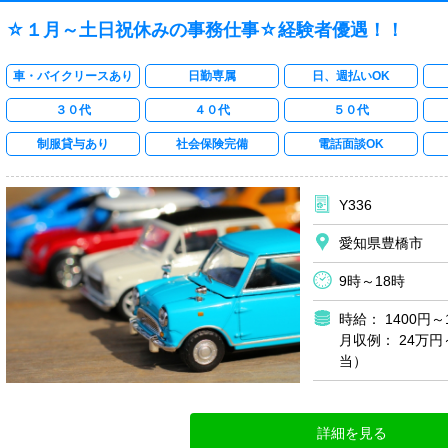
☆１月～土日祝休みの事務仕事☆経験者優遇！！
車・バイクリースあり
日勤専属
日、週払いOK
３０代
４０代
５０代
制服貸与あり
社会保険完備
電話面談OK
Y336
愛知県豊橋市
9時～18時 日
時給： 1400円～
月収例： 24万円
当）
詳細を見る