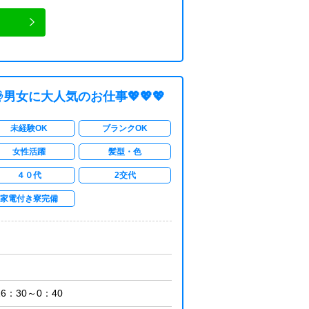
男女に大人気のお仕事💖💖💖
未経験OK
ブランクOK
女性活躍
髪型・色
４０代
2交代
家電付き寮完備
16：30～0：40