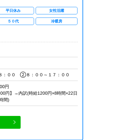
平日休み
女性活躍
５０代
冷暖房
８：００ ②８：００～１７：００
00円
200円】→内訳(時給1200円×8時間×22日
0時間)