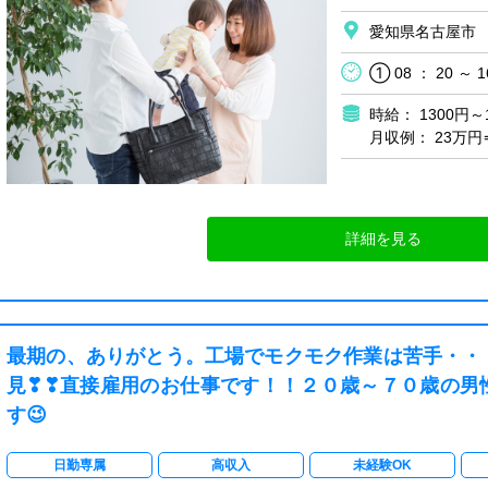
愛知県名古屋市
① 08 ： 20 ～ 1
時給： 1300円～
月収例： 23万
詳細を見る
最期の、ありがとう。工場でモクモク作業は苦手・・
見❣❣直接雇用のお仕事です！！２０歳～７０歳の男
す😉
日勤専属
高収入
未経験OK