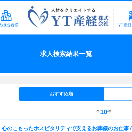
業担当者様
YT産
求人検索結果一覧
おすすめ順
10
全
件
心のこもったホスピタリティで支えるお葬儀のお仕事