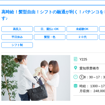
高時給！髪型自由！シフトの融通が利く！パチンコを
す♪
高収入
日、週払いOK
未経験OK
平日休み
髪型・色
２０代
シフト制
Y225
愛知県豊橋市
①8：30～17：3
時給： 1300～17
月収例： 248,