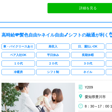
詳細を見る
高時給💸髪色自由✨ネイル自由💅シフトの融通が利く👌
車・バイクリースあり
高収入
日、週払いOK
ペア入社OK
平日休み
長期休暇
１０代
２０代
３０代
冷暖房
シフト制
ネイル
Y209
愛知県豊川市
8：30～17：00 