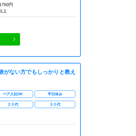
1750円
以上
験がない方でもしっかりと教え
ペア入社OK
平日休み
２０代
３０代