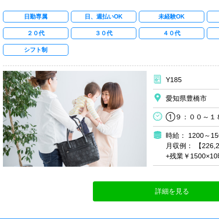
日勤専属
日、週払いOK
未経験OK
２０代
３０代
４０代
シフト制
Y185
愛知県豊橋市
①９：００～１
時給： 1200～15
月収例： 【226,
+残業￥1500×1
詳細を見る