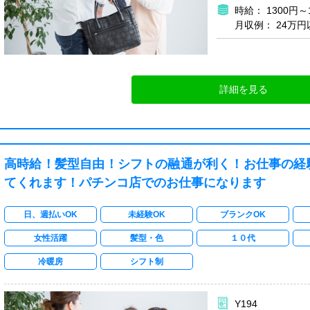
時給： 1300円～
月収例： 24万円
詳細を見る
高時給！髪型自由！シフトの融通が利く！お仕事の経
てくれます！パチンコ店でのお仕事になります
日、週払いOK
未経験OK
ブランクOK
女性活躍
髪型・色
１０代
冷暖房
シフト制
Y194