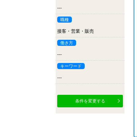
---
職種
接客・営業・販売
働き方
---
キーワード
---
条件を変更する