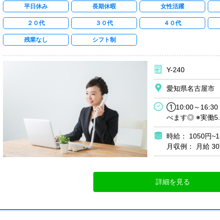
平日休み
長期休暇
女性活躍
２０代
３０代
４０代
残業なし
シフト制
Y-240
愛知県名古屋市
①10:00～16:
べます◎ ※実働5.
時給： 1050円~
月収例： 月給 3
詳細を見る